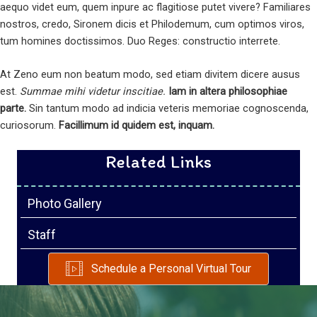
aequo videt eum, quem inpure ac flagitiose putet vivere? Familiares
nostros, credo, Sironem dicis et Philodemum, cum optimos viros,
tum homines doctissimos. Duo Reges: constructio interrete.
At Zeno eum non beatum modo, sed etiam divitem dicere ausus
est.
Summae mihi videtur inscitiae.
Iam in altera philosophiae
parte.
Sin tantum modo ad indicia veteris memoriae cognoscenda,
curiosorum.
Facillimum id quidem est, inquam.
Related Links
Photo Gallery
Staff
Schedule a Personal Virtual Tour